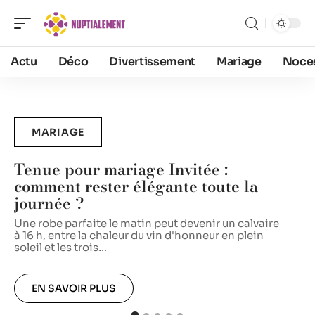
Actu
Déco
Divertissement
Mariage
Noce
MARIAGE
Tenue pour mariage Invitée :
comment rester élégante toute la
journée ?
L
r
Une robe parfaite le matin peut devenir un calvaire
p
à 16 h, entre la chaleur du vin d'honneur en plein
c
soleil et les trois
…
EN SAVOIR PLUS