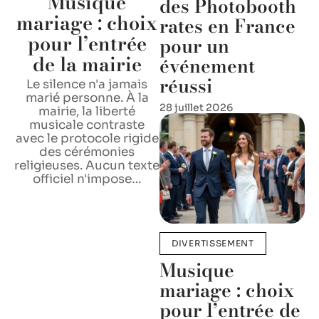
Musique
des Photobooth
mariage : choix
rates en France
pour l’entrée
pour un
de la mairie
événement
réussi
Le silence n'a jamais
marié personne. À la
28 juillet 2026
mairie, la liberté
musicale contraste
avec le protocole rigide
des cérémonies
religieuses. Aucun texte
officiel n'impose
…
DIVERTISSEMENT
Musique
mariage : choix
pour l’entrée de