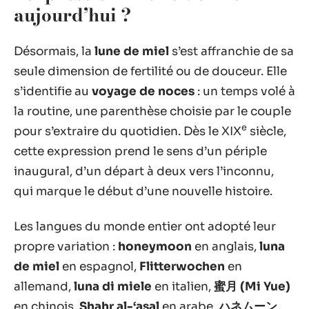
aujourd’hui ?
Désormais, la
lune de miel
s’est affranchie de sa
seule dimension de fertilité ou de douceur. Elle
s’identifie au
voyage de noces
: un temps volé à
la routine, une parenthèse choisie par le couple
e
pour s’extraire du quotidien. Dès le XIX
siècle,
cette expression prend le sens d’un périple
inaugural, d’un départ à deux vers l’inconnu,
qui marque le début d’une nouvelle histoire.
Les langues du monde entier ont adopté leur
propre variation :
honeymoon
en anglais,
luna
de miel
en espagnol,
Flitterwochen
en
allemand,
luna di miele
en italien,
蜜月 (Mi Yue)
en chinois,
Shahr al-‘asal
en arabe,
ハネムーン